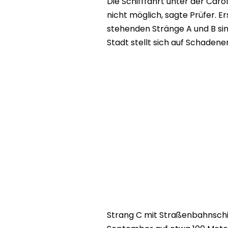
Die Schifffahrt unter der Car
nicht möglich, sagte Prüfer. E
stehenden Stränge A und B sind
Stadt stellt sich auf Schadene
Strang C mit Straßenbahnschi