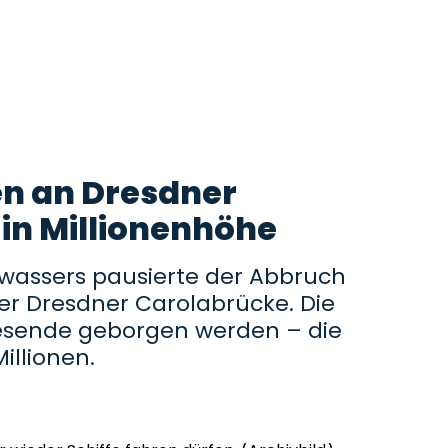
n an Dresdner
in Millionenhöhe
assers pausierte der Abbruch
der Dresdner Carolabrücke. Die
resende geborgen werden – die
illionen.