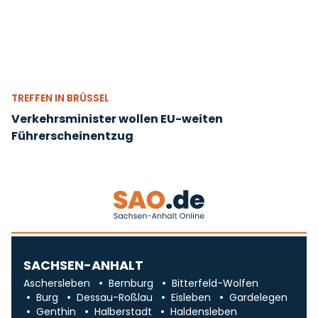
TREFFEN IN BRÜSSEL
Verkehrsminister wollen EU-weiten
Führerscheinentzug
SACHSEN-ANHALT
Aschersleben
Bernburg
Bitterfeld-Wolfen
Burg
Dessau-Roßlau
Eisleben
Gardelegen
Genthin
Halberstadt
Haldensleben