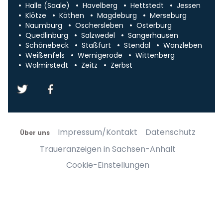
Halle (Saale)
Havelberg
Hettstedt
Jessen
Klötze
Köthen
Magdeburg
Merseburg
Naumburg
Oschersleben
Osterburg
Quedlinburg
Salzwedel
Sangerhausen
Schönebeck
Staßfurt
Stendal
Wanzleben
Weißenfels
Wernigerode
Wittenberg
Wolmirstedt
Zeitz
Zerbst
Impressum/Kontakt
Datenschutz
Über uns
Traueranzeigen in Sachsen-Anhalt
Cookie-Einstellungen