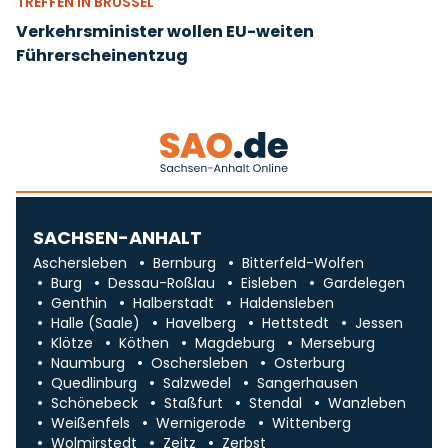
TREFFEN IN BRÜSSEL
Verkehrsminister wollen EU-weiten
Führerscheinentzug
SACHSEN-ANHALT
Aschersleben
Bernburg
Bitterfeld-Wolfen
Burg
Dessau-Roßlau
Eisleben
Gardelegen
Genthin
Halberstadt
Haldensleben
Halle (Saale)
Havelberg
Hettstedt
Jessen
Klötze
Köthen
Magdeburg
Merseburg
Naumburg
Oschersleben
Osterburg
Quedlinburg
Salzwedel
Sangerhausen
Schönebeck
Staßfurt
Stendal
Wanzleben
Weißenfels
Wernigerode
Wittenberg
Wolmirstedt
Zeitz
Zerbst