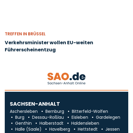
TREFFEN IN BRÜSSEL
Verkehrsminister wollen EU-weiten
Führerscheinentzug
SACHSEN-ANHALT
Aschersleben
Bernburg
Bitterfeld-Wolfen
Burg
Dessau-Roßlau
Eisleben
Gardelegen
Genthin
Halberstadt
Haldensleben
Halle (Saale)
Havelberg
Hettstedt
Jessen