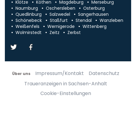
Klötze
Köthen
Magdeburg
Merseburg
Naumburg
Oschersleben
Osterburg
Quedlinburg
Salzwedel
Sangerhausen
Schönebeck
Staßfurt
Stendal
Wanzleben
Weißenfels
Wernigerode
Wittenberg
Wolmirstedt
Zeitz
Zerbst
Impressum/Kontakt
Datenschutz
Über uns
Traueranzeigen in Sachsen-Anhalt
Cookie-Einstellungen