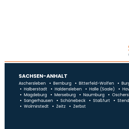
SACHSEN-ANHALT
Aschersleben
Bernburg
Bitterfeld-Wolfen
Bur
Halberstadt
Haldensleben
Halle (Saale)
Ha
Magdeburg
Merseburg
Naumburg
Oschers
Sangerhausen
Schönebeck
Staßfurt
Stend
Wolmirstedt
Zeitz
Zerbst