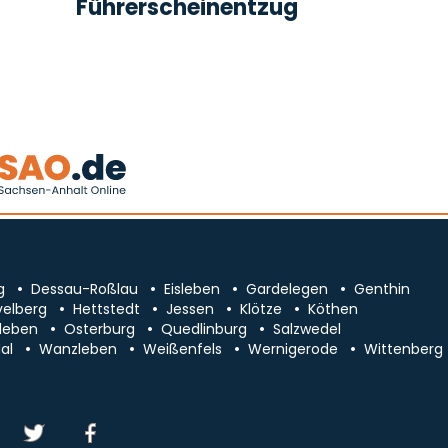
Führerscheinentzug
g
Dessau-Roßlau
Eisleben
Gardelegen
Genthin
velberg
Hettstedt
Jessen
Klötze
Köthen
leben
Osterburg
Quedlinburg
Salzwedel
al
Wanzleben
Weißenfels
Wernigerode
Wittenberg