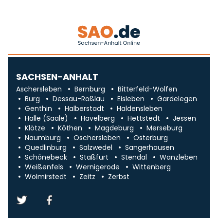
SACHSEN-ANHALT
Aschersleben
Bernburg
Bitterfeld-Wolfen
Burg
Dessau-Roßlau
Eisleben
Gardelegen
Genthin
Halberstadt
Haldensleben
Halle (Saale)
Havelberg
Hettstedt
Jessen
Klötze
Köthen
Magdeburg
Merseburg
Naumburg
Oschersleben
Osterburg
Quedlinburg
Salzwedel
Sangerhausen
Schönebeck
Staßfurt
Stendal
Wanzleben
Weißenfels
Wernigerode
Wittenberg
Wolmirstedt
Zeitz
Zerbst