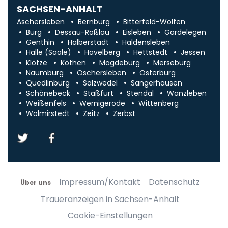
SACHSEN-ANHALT
Aschersleben
Bernburg
Bitterfeld-Wolfen
Burg
Dessau-Roßlau
Eisleben
Gardelegen
Genthin
Halberstadt
Haldensleben
Halle (Saale)
Havelberg
Hettstedt
Jessen
Klötze
Köthen
Magdeburg
Merseburg
Naumburg
Oschersleben
Osterburg
Quedlinburg
Salzwedel
Sangerhausen
Schönebeck
Staßfurt
Stendal
Wanzleben
Weißenfels
Wernigerode
Wittenberg
Wolmirstedt
Zeitz
Zerbst
Impressum/Kontakt
Datenschutz
Über uns
Traueranzeigen in Sachsen-Anhalt
Cookie-Einstellungen