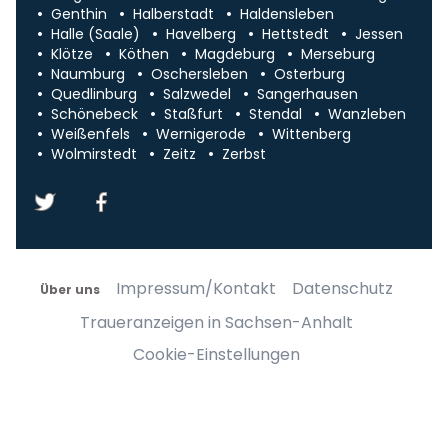
Genthin
Halberstadt
Haldensleben
Halle (Saale)
Havelberg
Hettstedt
Jessen
Klötze
Köthen
Magdeburg
Merseburg
Naumburg
Oschersleben
Osterburg
Quedlinburg
Salzwedel
Sangerhausen
Schönebeck
Staßfurt
Stendal
Wanzleben
Weißenfels
Wernigerode
Wittenberg
Wolmirstedt
Zeitz
Zerbst
Impressum/Kontakt
Datenschutz
Über uns
Traueranzeigen in Sachsen-Anhalt
Cookie-Einstellungen