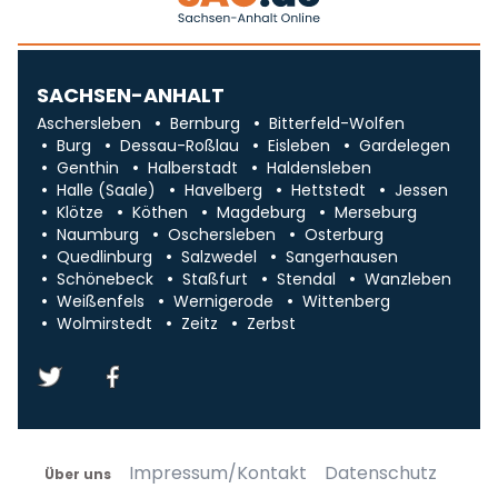
SACHSEN-ANHALT
Aschersleben
Bernburg
Bitterfeld-Wolfen
Burg
Dessau-Roßlau
Eisleben
Gardelegen
Genthin
Halberstadt
Haldensleben
Halle (Saale)
Havelberg
Hettstedt
Jessen
Klötze
Köthen
Magdeburg
Merseburg
Naumburg
Oschersleben
Osterburg
Quedlinburg
Salzwedel
Sangerhausen
Schönebeck
Staßfurt
Stendal
Wanzleben
Weißenfels
Wernigerode
Wittenberg
Wolmirstedt
Zeitz
Zerbst
Impressum/Kontakt
Datenschutz
Über uns