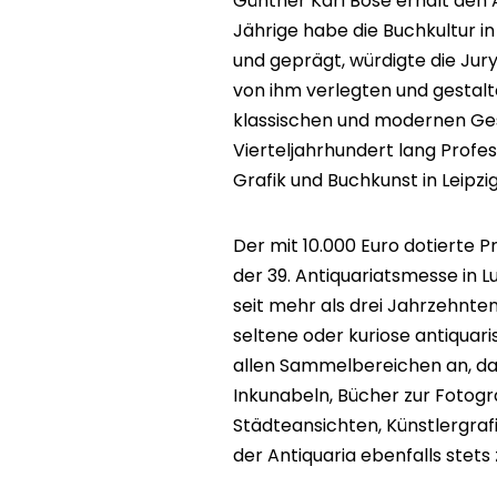
Günther Karl Bose erhält den A
Jährige habe die Buchkultur i
und geprägt, würdigte die Jur
von ihm verlegten und gestalt
klassischen und modernen Ges
Vierteljahrhundert lang Profe
Grafik und Buchkunst in Leipzig
Der mit 10.000 Euro dotierte P
der 39. Antiquariatsmesse in 
seit mehr als drei Jahrzehnte
seltene oder kuriose antiquar
allen Sammelbereichen an, da
Inkunabeln, Bücher zur Fotogra
Städteansichten, Künstlergra
der Antiquaria ebenfalls stet