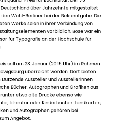
ntiquaria-Preis für Buchkultur. Der 73-
n Deutschland über Jahrzehnte mitgestaltet
y den Wahl-Berliner bei der Bekanntgabe. Die
eten Werke seien in ihrer Verbindung von
taltungselementen vorbildlich. Bose war ein
ssor für Typografie an der Hochschule für
.
reis soll am 23. Januar (20.15 Uhr) im Rahmen
Ludwigsburg überreicht werden. Dort bieten
n Dutzende Aussteller und Ausstellerinnen
ische Bücher, Autographen und Grafiken aus
runter etwa alte Drucke ebenso wie
fie, Literatur oder Kinderbücher. Landkarten,
fiken und Autographen gehören bei
s zum Angebot.