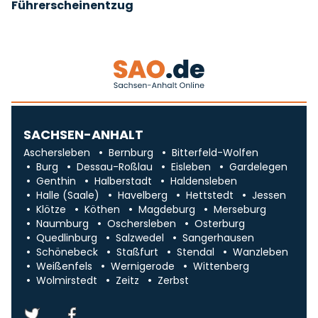
Führerscheinentzug
SACHSEN-ANHALT
Aschersleben
Bernburg
Bitterfeld-Wolfen
Burg
Dessau-Roßlau
Eisleben
Gardelegen
Genthin
Halberstadt
Haldensleben
Halle (Saale)
Havelberg
Hettstedt
Jessen
Klötze
Köthen
Magdeburg
Merseburg
Naumburg
Oschersleben
Osterburg
Quedlinburg
Salzwedel
Sangerhausen
Schönebeck
Staßfurt
Stendal
Wanzleben
Weißenfels
Wernigerode
Wittenberg
Wolmirstedt
Zeitz
Zerbst