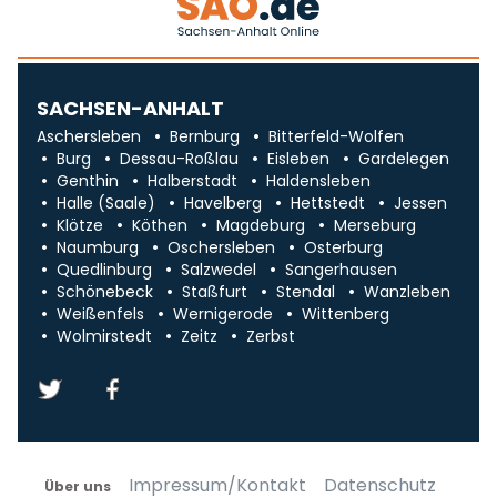
SACHSEN-ANHALT
Aschersleben
Bernburg
Bitterfeld-Wolfen
Burg
Dessau-Roßlau
Eisleben
Gardelegen
Genthin
Halberstadt
Haldensleben
Halle (Saale)
Havelberg
Hettstedt
Jessen
Klötze
Köthen
Magdeburg
Merseburg
Naumburg
Oschersleben
Osterburg
Quedlinburg
Salzwedel
Sangerhausen
Schönebeck
Staßfurt
Stendal
Wanzleben
Weißenfels
Wernigerode
Wittenberg
Wolmirstedt
Zeitz
Zerbst
Impressum/Kontakt
Datenschutz
Über uns