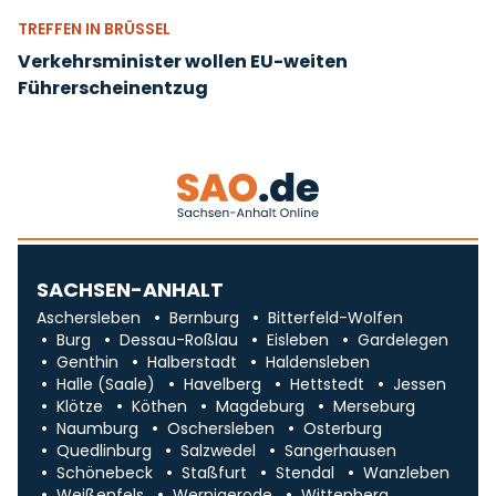
TREFFEN IN BRÜSSEL
Verkehrsminister wollen EU-weiten
Führerscheinentzug
SACHSEN-ANHALT
Aschersleben
Bernburg
Bitterfeld-Wolfen
Burg
Dessau-Roßlau
Eisleben
Gardelegen
Genthin
Halberstadt
Haldensleben
Halle (Saale)
Havelberg
Hettstedt
Jessen
Klötze
Köthen
Magdeburg
Merseburg
Naumburg
Oschersleben
Osterburg
Quedlinburg
Salzwedel
Sangerhausen
Schönebeck
Staßfurt
Stendal
Wanzleben
Weißenfels
Wernigerode
Wittenberg