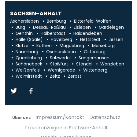
SACHSEN-ANHALT
Aschersleben
Bernburg
Bitterfeld-Wolfen
Burg
Dessau-Roßlau
Eisleben
Gardelegen
Genthin
Halberstadt
Haldensleben
Halle (Saale)
Havelberg
Hettstedt
Jessen
Klötze
Köthen
Magdeburg
Merseburg
Naumburg
Oschersleben
Osterburg
Quedlinburg
Salzwedel
Sangerhausen
Schönebeck
Staßfurt
Stendal
Wanzleben
Weißenfels
Wernigerode
Wittenberg
Wolmirstedt
Zeitz
Zerbst
Impressum/Kontakt
Datenschutz
Über uns
Traueranzeigen in Sachsen-Anhalt