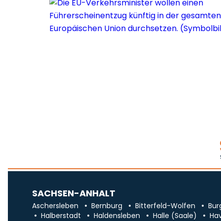
SACHSEN-ANHALT
Aschersleben
Bernburg
Bitterfeld-Wolfen
Bur
Halberstadt
Haldensleben
Halle (Saale)
Ha