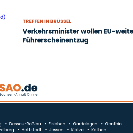
TREFFEN IN BRÜSSEL
Verkehrsminister wollen EU-weit
Führerscheinentzug
g
Dessau-Roßlau
Eisleben
Gardelegen
Genthin
velberg
Hettstedt
Jessen
Klötze
Köthen