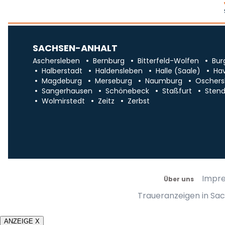
SACHSEN-ANHALT
Aschersleben
Bernburg
Bitterfeld-Wolfen
Bur
Halberstadt
Haldensleben
Halle (Saale)
Ha
Magdeburg
Merseburg
Naumburg
Oschers
Sangerhausen
Schönebeck
Staßfurt
Stend
Wolmirstedt
Zeitz
Zerbst
Impr
Über uns
Traueranzeigen in Sa
ANZEIGE X