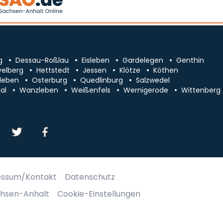
g
Dessau-Roßlau
Eisleben
Gardelegen
Genthin
velberg
Hettstedt
Jessen
Klötze
Köthen
leben
Osterburg
Quedlinburg
Salzwedel
al
Wanzleben
Weißenfels
Wernigerode
Wittenberg
essum/Kontakt
Datenschutz
chsen-Anhalt
Cookie-Einstellungen