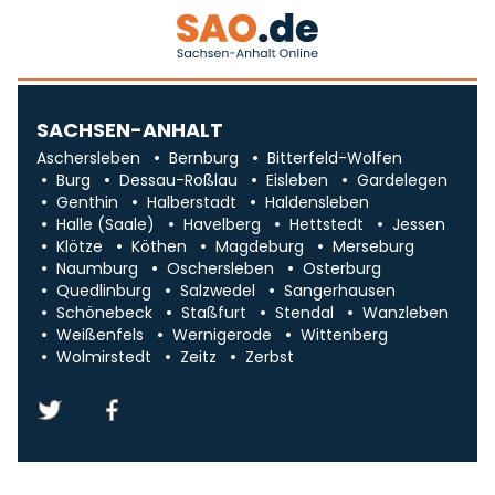
SACHSEN-ANHALT
Aschersleben
Bernburg
Bitterfeld-Wolfen
Burg
Dessau-Roßlau
Eisleben
Gardelegen
Genthin
Halberstadt
Haldensleben
Halle (Saale)
Havelberg
Hettstedt
Jessen
Klötze
Köthen
Magdeburg
Merseburg
Naumburg
Oschersleben
Osterburg
Quedlinburg
Salzwedel
Sangerhausen
Schönebeck
Staßfurt
Stendal
Wanzleben
Weißenfels
Wernigerode
Wittenberg
Wolmirstedt
Zeitz
Zerbst