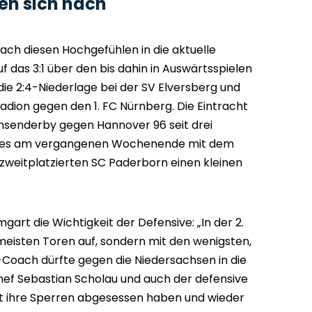
en sich nach
nach diesen Hochgefühlen in die aktuelle
uf das 3:1 über den bis dahin in Auswärtsspielen
ie 2:4-Niederlage bei der SV Elversberg und
Stadion gegen den 1. FC Nürnberg. Die Eintracht
chsenderby gegen Hannover 96 seit drei
ab es am vergangenen Wochenende mit dem
zweitplatzierten SC Paderborn einen kleinen
art die Wichtigkeit der Defensive: „In der 2.
 meisten Toren auf, sondern mit den wenigsten,
oach dürfte gegen die Niedersachsen in die
hef Sebastian Scholau und auch der defensive
rt ihre Sperren abgesessen haben und wieder