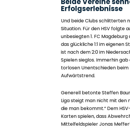
Beide Vereine sehn
Erfolgserlebnisse
Und beide Clubs schlitterten 
Situation. Für den HSV folgte a
unbesiegten 1. FC Magdeburg d
das glückliche 1:1 im eigenen 
ist nach dem 2:0 im Niedersa
Spielen sieglos. Immerhin g
torlosen Unentschieden beim 
Aufwärtstrend.
Generell betonte Steffen Baumg
Liga steigt man nicht mit den
die man bekommt.“ Dem HSV-C
Karten spielen, dass Abwehrc
Mittelfeldspieler Jonas Meffe