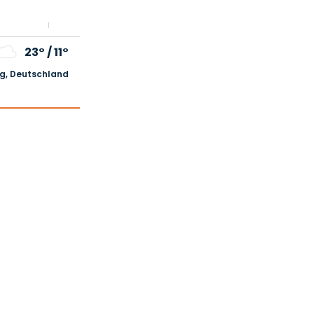
23°
/
11°
, Deutschland