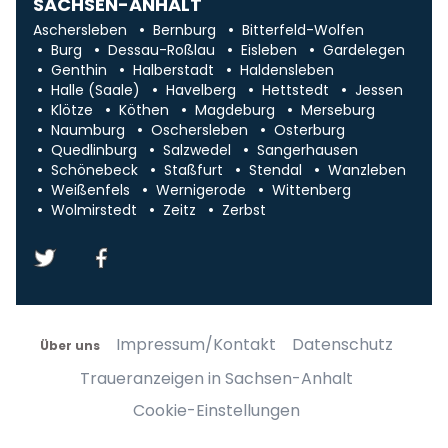
SACHSEN-ANHALT
Aschersleben
Bernburg
Bitterfeld-Wolfen
Burg
Dessau-Roßlau
Eisleben
Gardelegen
Genthin
Halberstadt
Haldensleben
Halle (Saale)
Havelberg
Hettstedt
Jessen
Klötze
Köthen
Magdeburg
Merseburg
Naumburg
Oschersleben
Osterburg
Quedlinburg
Salzwedel
Sangerhausen
Schönebeck
Staßfurt
Stendal
Wanzleben
Weißenfels
Wernigerode
Wittenberg
Wolmirstedt
Zeitz
Zerbst
Impressum/Kontakt
Datenschutz
Über uns
Traueranzeigen in Sachsen-Anhalt
Cookie-Einstellungen