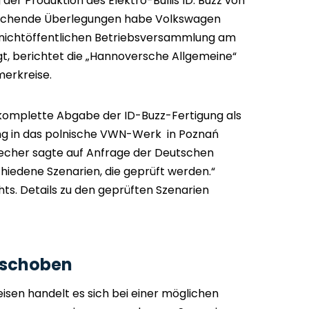
der Produktion des Elektro-Bullis ID. Buzz von
rechende Überlegungen habe Volkswagen
 nichtöffentlichen Betriebsversammlung am
t, berichtet die „Hannoversche Allgemeine“
merkreise.
omplette Abgabe der ID-Buzz-Fertigung als
ung in das polnische VWN-Werk in Poznań
echer sagte auf Anfrage der Deutschen
chiedene Szenarien, die geprüft werden.“
hts. Details zu den geprüften Szenarien
rschoben
sen handelt es sich bei einer möglichen