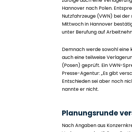
zufolge auch eine Verlagerung 
Hannover nach Polen. Entsp
Nutzfahrzeuge (VWN) bei der
Mittwoch in Hannover bestätig
unter Berufung auf Arbeitneh
Demnach werde sowohl eine k
auch eine teilweise Verlager
(Posen) geprüft. Ein VWN-Spr
Presse-Agentur: „Es gibt vers
Entschieden sei aber noch nic
nannte er nicht.
Planungsrunde ve
Nach Angaben aus Konzernkrei