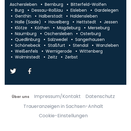
Aschersleben
Bernburg
Bitterfeld-Wolfen
Burg
Dessau-Roßlau
Eisleben
Gardelegen
Genthin
Halberstadt
Haldensleben
Halle (Saale)
Havelberg
Hettstedt
Jessen
Klötze
Köthen
Magdeburg
Merseburg
Naumburg
Oschersleben
Osterburg
Quedlinburg
Salzwedel
Sangerhausen
Schönebeck
Staßfurt
Stendal
Wanzleben
Weißenfels
Wernigerode
Wittenberg
Wolmirstedt
Zeitz
Zerbst
Impressum/Kontakt
Datenschutz
Über uns
Traueranzeigen in Sachsen-Anhalt
Cookie-Einstellungen