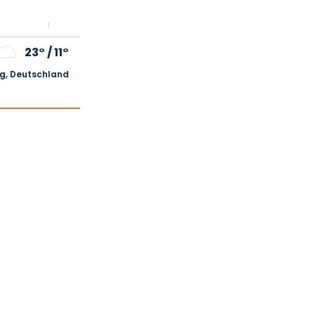
23°
/
11°
, Deutschland