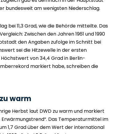
Zugleich gab es demnach in der Hauptstadt
ter bundesweit am wenigsten Niederschlag.
g bei 11,3 Grad, wie die Behörde mitteilte. Das
 Vergleich: Zwischen den Jahren 1961 und 1990
ptstadt den Angaben zufolge im Schnitt bei
wert sei die Hitzewelle in der ersten
Höchstwert von 34,4 Grad in Berlin-
mberrekord markiert habe, schreiben die
 zu warm
ährige Herbst laut DWD zu warm und markiert
im Erwärmungstrend“. Das Temperaturmittel im
 um 1,7 Grad über dem Wert der international