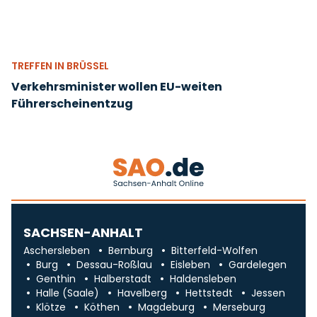
TREFFEN IN BRÜSSEL
Verkehrsminister wollen EU-weiten
Führerscheinentzug
SACHSEN-ANHALT
Aschersleben
Bernburg
Bitterfeld-Wolfen
Burg
Dessau-Roßlau
Eisleben
Gardelegen
Genthin
Halberstadt
Haldensleben
Halle (Saale)
Havelberg
Hettstedt
Jessen
Klötze
Köthen
Magdeburg
Merseburg