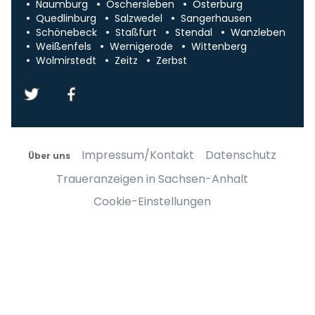
Naumburg
Oschersleben
Osterburg
Quedlinburg
Salzwedel
Sangerhausen
Schönebeck
Staßfurt
Stendal
Wanzleben
Weißenfels
Wernigerode
Wittenberg
Wolmirstedt
Zeitz
Zerbst
Impressum/Kontakt
Datenschutz
Über uns
Traueranzeigen in Sachsen-Anhalt
Cookie-Einstellungen