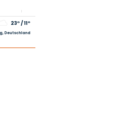
23°
/
11°
, Deutschland