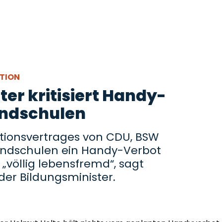
ITION
er kritisiert Handy-
undschulen
itionsvertrages von CDU, BSW
rundschulen ein Handy-Verbot
 „völlig lebensfremd“, sagt
er Bildungsminister.