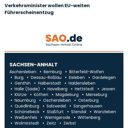
Verkehrsminister wollen EU-weiten
Führerscheinentzug
SACHSEN-ANHALT
Aschersleben
Bernburg
Bitterfeld-Wolfen
Burg
Dessau-Roßlau
Eisleben
Gardelegen
Genthin
Halberstadt
Haldensleben
Halle (Saale)
Havelberg
Hettstedt
Jessen
Klötze
Köthen
Magdeburg
Merseburg
Naumburg
Oschersleben
Osterburg
Quedlinburg
Salzwedel
Sangerhausen
Schönebeck
Staßfurt
Stendal
Wanzleben
Weißenfels
Wernigerode
Wittenberg
Wolmirstedt
Zeitz
Zerbst