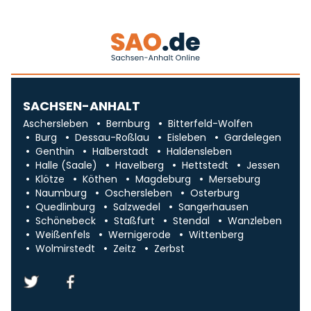
SACHSEN-ANHALT
Aschersleben
Bernburg
Bitterfeld-Wolfen
Burg
Dessau-Roßlau
Eisleben
Gardelegen
Genthin
Halberstadt
Haldensleben
Halle (Saale)
Havelberg
Hettstedt
Jessen
Klötze
Köthen
Magdeburg
Merseburg
Naumburg
Oschersleben
Osterburg
Quedlinburg
Salzwedel
Sangerhausen
Schönebeck
Staßfurt
Stendal
Wanzleben
Weißenfels
Wernigerode
Wittenberg
Wolmirstedt
Zeitz
Zerbst