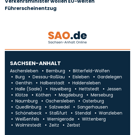
Verkehrsminister wollen EU-weiten
Führerscheinentzug
SACHSEN-ANHALT
Aschersleben
Bernburg
Bitterfeld-Wolfen
Burg
Dessau-Roßlau
Eisleben
Gardelegen
Genthin
Halberstadt
Haldensleben
Halle (Saale)
Havelberg
Hettstedt
Jessen
Klötze
Köthen
Magdeburg
Merseburg
Naumburg
Oschersleben
Osterburg
Quedlinburg
Salzwedel
Sangerhausen
Schönebeck
Staßfurt
Stendal
Wanzleben
Weißenfels
Wernigerode
Wittenberg
Wolmirstedt
Zeitz
Zerbst