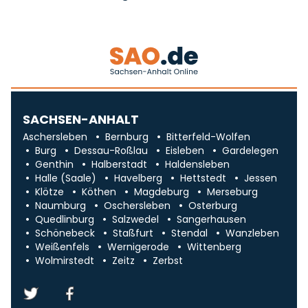
SACHSEN-ANHALT
Aschersleben
Bernburg
Bitterfeld-Wolfen
Burg
Dessau-Roßlau
Eisleben
Gardelegen
Genthin
Halberstadt
Haldensleben
Halle (Saale)
Havelberg
Hettstedt
Jessen
Klötze
Köthen
Magdeburg
Merseburg
Naumburg
Oschersleben
Osterburg
Quedlinburg
Salzwedel
Sangerhausen
Schönebeck
Staßfurt
Stendal
Wanzleben
Weißenfels
Wernigerode
Wittenberg
Wolmirstedt
Zeitz
Zerbst