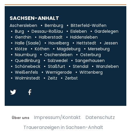
SACHSEN-ANHALT
Aschersleben
Bernburg
Bitterfeld-Wolfen
Burg
Dessau-Roßlau
Eisleben
Gardelegen
Genthin
Halberstadt
Haldensleben
Halle (Saale)
Havelberg
Hettstedt
Jessen
Klötze
Köthen
Magdeburg
Merseburg
Naumburg
Oschersleben
Osterburg
Quedlinburg
Salzwedel
Sangerhausen
Schönebeck
Staßfurt
Stendal
Wanzleben
Weißenfels
Wernigerode
Wittenberg
Wolmirstedt
Zeitz
Zerbst
Impressum/Kontakt
Datenschutz
Über uns
Traueranzeigen in Sachsen-Anhalt