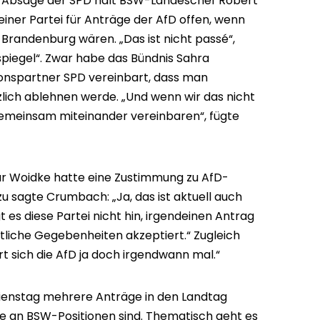
en Absage der SPD hält BSW-Landeschef Robert
ner Partei für Anträge der AfD offen, wenn
 Brandenburg wären. „Das ist nicht passé“,
iegel“. Zwar habe das Bündnis Sahra
onspartner SPD vereinbart, dass man
lich ablehnen werde. „Und wenn wir das nicht
gemeinsam miteinander vereinbaren“, fügte
r Woidke hatte eine Zustimmung zu AfD-
 sagte Crumbach: „Ja, das ist aktuell auch
 es diese Partei nicht hin, irgendeinen Antrag
atliche Gegebenheiten akzeptiert.“ Zugleich
ert sich die AfD ja doch irgendwann mal.“
ienstag mehrere Anträge in den Landtag
ahe an BSW-Positionen sind. Thematisch geht es