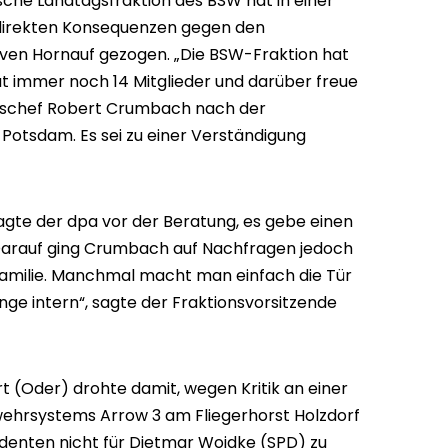
che Landtagsfraktion des BSW hat in einer
 direkten Konsequenzen gegen den
ven Hornauf gezogen. „Die BSW-Fraktion hat
hat immer noch 14 Mitglieder und darüber freue
onschef Robert Crumbach nach der
 Potsdam. Es sei zu einer Verständigung
agte der dpa vor der Beratung, es gebe einen
Darauf ging Crumbach auf Nachfragen jedoch
er Familie. Manchmal macht man einfach die Tür
inge intern“, sagte der Fraktionsvorsitzende
 (Oder) drohte damit, wegen Kritik an einer
ehrsystems Arrow 3 am Fliegerhorst Holzdorf
identen nicht für Dietmar Woidke (SPD) zu