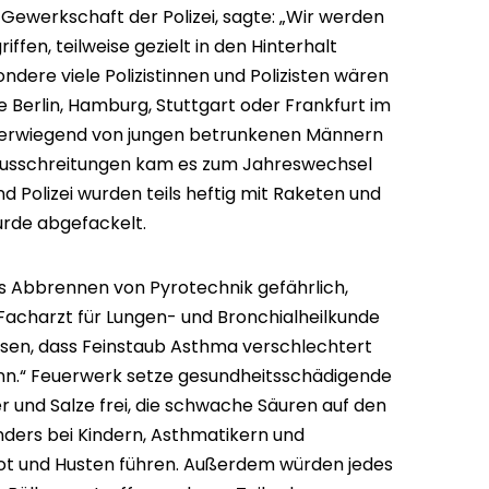
Gewerkschaft der Polizei, sagte: „Wir werden
fen, teilweise gezielt in den Hinterhalt
dere viele Polizistinnen und Polizisten wären
e Berlin, Hamburg, Stuttgart oder Frankfurt im
 überwiegend von jungen betrunkenen Männern
Ausschreitungen kam es zum Jahreswechsel
nd Polizei wurden teils heftig mit Raketen und
urde abgefackelt.
as Abbrennen von Pyrotechnik gefährlich,
 Facharzt für Lungen- und Bronchialheilkunde
ssen, dass Feinstaub Asthma verschlechtert
ann.“ Feuerwerk setze gesundheitsschädigende
 und Salze frei, die schwache Säuren auf den
ders bei Kindern, Asthmatikern und
not und Husten führen. Außerdem würden jedes