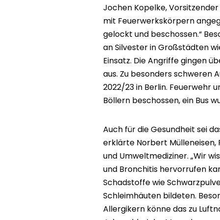
Jochen Kopelke, Vorsitzender 
mit Feuerwerkskörpern angegrif
gelockt und beschossen.“ Beson
an Silvester in Großstädten wi
Einsatz. Die Angriffe gingen
aus. Zu besonders schweren 
2022/23 in Berlin. Feuerwehr u
Böllern beschossen, ein Bus w
Auch für die Gesundheit sei d
erklärte Norbert Mülleneisen,
und Umweltmediziner. „Wir wi
und Bronchitis hervorrufen k
Schadstoffe wie Schwarzpulver
Schleimhäuten bildeten. Beson
Allergikern könne das zu Luft