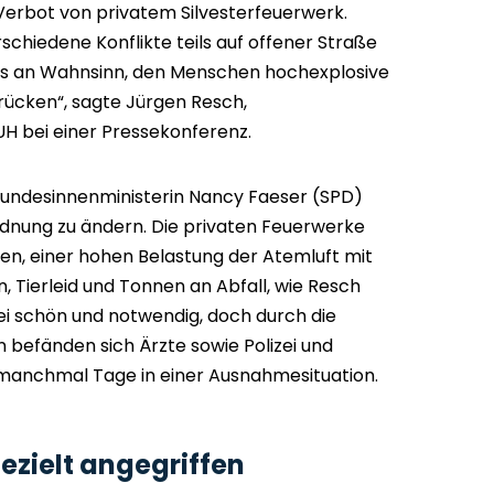
Verbot von privatem Silvesterfeuerwerk.
rschiedene Konflikte teils auf offener Straße
es an Wahnsinn, den Menschen hochexplosive
rücken“, sagte Jürgen Resch,
H bei einer Pressekonferenz.
Bundesinnenministerin Nancy Faeser (SPD)
rdnung zu ändern. Die privaten Feuerwerke
gen, einer hohen Belastung der Atemluft mit
 Tierleid und Tonnen an Abfall, wie Resch
n, sei schön und notwendig, doch durch die
n befänden sich Ärzte sowie Polizei und
manchmal Tage in einer Ausnahmesituation.
ezielt angegriffen