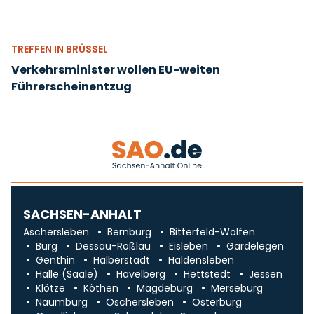
TREFFEN IN BRÜSSEL
Verkehrsminister wollen EU-weiten
Führerscheinentzug
SACHSEN-ANHALT
Aschersleben
Bernburg
Bitterfeld-Wolfen
Burg
Dessau-Roßlau
Eisleben
Gardelegen
Genthin
Halberstadt
Haldensleben
Halle (Saale)
Havelberg
Hettstedt
Jessen
Klötze
Köthen
Magdeburg
Merseburg
Naumburg
Oschersleben
Osterburg