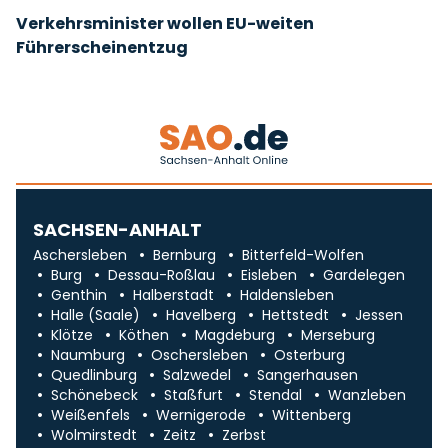
Verkehrsminister wollen EU-weiten
Führerscheinentzug
SACHSEN-ANHALT
Aschersleben
Bernburg
Bitterfeld-Wolfen
Burg
Dessau-Roßlau
Eisleben
Gardelegen
Genthin
Halberstadt
Haldensleben
Halle (Saale)
Havelberg
Hettstedt
Jessen
Klötze
Köthen
Magdeburg
Merseburg
Naumburg
Oschersleben
Osterburg
Quedlinburg
Salzwedel
Sangerhausen
Schönebeck
Staßfurt
Stendal
Wanzleben
Weißenfels
Wernigerode
Wittenberg
Wolmirstedt
Zeitz
Zerbst