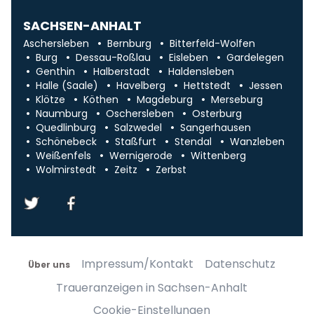
SACHSEN-ANHALT
Aschersleben
Bernburg
Bitterfeld-Wolfen
Burg
Dessau-Roßlau
Eisleben
Gardelegen
Genthin
Halberstadt
Haldensleben
Halle (Saale)
Havelberg
Hettstedt
Jessen
Klötze
Köthen
Magdeburg
Merseburg
Naumburg
Oschersleben
Osterburg
Quedlinburg
Salzwedel
Sangerhausen
Schönebeck
Staßfurt
Stendal
Wanzleben
Weißenfels
Wernigerode
Wittenberg
Wolmirstedt
Zeitz
Zerbst
Impressum/Kontakt
Datenschutz
Über uns
Traueranzeigen in Sachsen-Anhalt
Cookie-Einstellungen