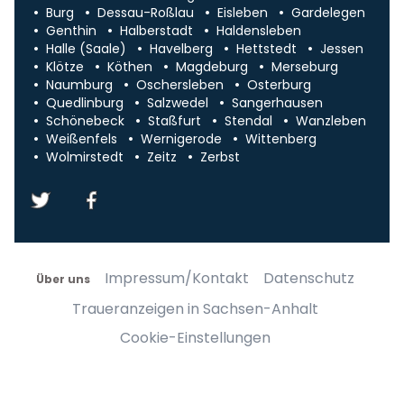
Burg
Dessau-Roßlau
Eisleben
Gardelegen
Genthin
Halberstadt
Haldensleben
Halle (Saale)
Havelberg
Hettstedt
Jessen
Klötze
Köthen
Magdeburg
Merseburg
Naumburg
Oschersleben
Osterburg
Quedlinburg
Salzwedel
Sangerhausen
Schönebeck
Staßfurt
Stendal
Wanzleben
Weißenfels
Wernigerode
Wittenberg
Wolmirstedt
Zeitz
Zerbst
Impressum/Kontakt
Datenschutz
Über uns
Traueranzeigen in Sachsen-Anhalt
Cookie-Einstellungen