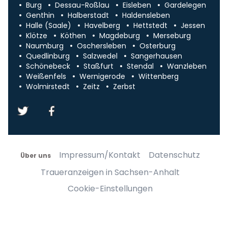
Burg
Dessau-Roßlau
Eisleben
Gardelegen
Genthin
Halberstadt
Haldensleben
Halle (Saale)
Havelberg
Hettstedt
Jessen
Klötze
Köthen
Magdeburg
Merseburg
Naumburg
Oschersleben
Osterburg
Quedlinburg
Salzwedel
Sangerhausen
Schönebeck
Staßfurt
Stendal
Wanzleben
Weißenfels
Wernigerode
Wittenberg
Wolmirstedt
Zeitz
Zerbst
Impressum/Kontakt
Datenschutz
Über uns
Traueranzeigen in Sachsen-Anhalt
Cookie-Einstellungen