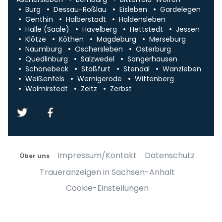
Burg
Dessau-Roßlau
Eisleben
Gardelegen
Genthin
Halberstadt
Haldensleben
Halle (Saale)
Havelberg
Hettstedt
Jessen
Klötze
Köthen
Magdeburg
Merseburg
Naumburg
Oschersleben
Osterburg
Quedlinburg
Salzwedel
Sangerhausen
Schönebeck
Staßfurt
Stendal
Wanzleben
Weißenfels
Wernigerode
Wittenberg
Wolmirstedt
Zeitz
Zerbst
Impressum/Kontakt
Datenschutz
Über uns
Traueranzeigen in Sachsen-Anhalt
Cookie-Einstellungen