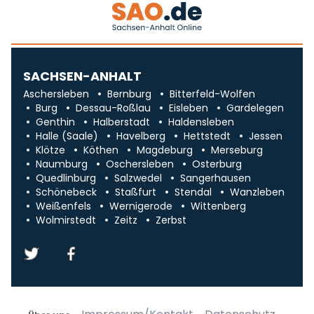
SACHSEN-ANHALT
Aschersleben
Bernburg
Bitterfeld-Wolfen
Burg
Dessau-Roßlau
Eisleben
Gardelegen
Genthin
Halberstadt
Haldensleben
Halle (Saale)
Havelberg
Hettstedt
Jessen
Klötze
Köthen
Magdeburg
Merseburg
Naumburg
Oschersleben
Osterburg
Quedlinburg
Salzwedel
Sangerhausen
Schönebeck
Staßfurt
Stendal
Wanzleben
Weißenfels
Wernigerode
Wittenberg
Wolmirstedt
Zeitz
Zerbst