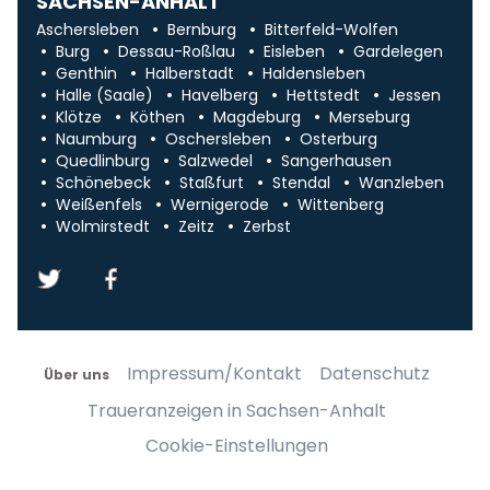
SACHSEN-ANHALT
Aschersleben
Bernburg
Bitterfeld-Wolfen
Burg
Dessau-Roßlau
Eisleben
Gardelegen
Genthin
Halberstadt
Haldensleben
Halle (Saale)
Havelberg
Hettstedt
Jessen
Klötze
Köthen
Magdeburg
Merseburg
Naumburg
Oschersleben
Osterburg
Quedlinburg
Salzwedel
Sangerhausen
Schönebeck
Staßfurt
Stendal
Wanzleben
Weißenfels
Wernigerode
Wittenberg
Wolmirstedt
Zeitz
Zerbst
Impressum/Kontakt
Datenschutz
Über uns
Traueranzeigen in Sachsen-Anhalt
Cookie-Einstellungen