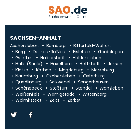
SACHSEN-ANHALT
Aschersleben
Bernburg
Bitterfeld-Wolfen
Burg
Dessau-Roßlau
Eisleben
Gardelegen
Genthin
Halberstadt
Haldensleben
Halle (Saale)
Havelberg
Hettstedt
Jessen
Klötze
Köthen
Magdeburg
Merseburg
Naumburg
Oschersleben
Osterburg
Quedlinburg
Salzwedel
Sangerhausen
Schönebeck
Staßfurt
Stendal
Wanzleben
Weißenfels
Wernigerode
Wittenberg
Wolmirstedt
Zeitz
Zerbst