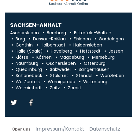
SACHSEN-ANHALT
Aschersleben
Bernburg
Bitterfeld-Wolfen
Burg
Dessau-Roßlau
Eisleben
Gardelegen
Genthin
Halberstadt
Haldensleben
Halle (Saale)
Havelberg
Hettstedt
Jessen
Klötze
Köthen
Magdeburg
Merseburg
Naumburg
Oschersleben
Osterburg
Quedlinburg
Salzwedel
Sangerhausen
Schönebeck
Staßfurt
Stendal
Wanzleben
Weißenfels
Wernigerode
Wittenberg
Wolmirstedt
Zeitz
Zerbst
Impressum/Kontakt
Datenschutz
Über uns