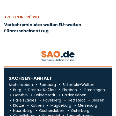
TREFFEN IN BRÜSSEL
Verkehrsminister wollen EU-weiten
Führerscheinentzug
SACHSEN-ANHALT
Aschersleben
Bernburg
Bitterfeld-Wolfen
Burg
Dessau-Roßlau
Eisleben
Gardelegen
Genthin
Halberstadt
Haldensleben
Halle (Saale)
Havelberg
Hettstedt
Jessen
Klötze
Köthen
Magdeburg
Merseburg
Naumburg
Oschersleben
Osterburg
Quedlinburg
Salzwedel
Sangerhausen