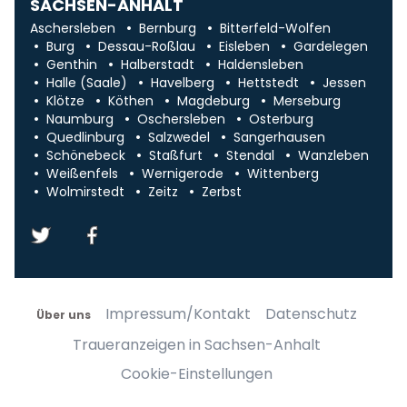
SACHSEN-ANHALT
Aschersleben
Bernburg
Bitterfeld-Wolfen
Burg
Dessau-Roßlau
Eisleben
Gardelegen
Genthin
Halberstadt
Haldensleben
Halle (Saale)
Havelberg
Hettstedt
Jessen
Klötze
Köthen
Magdeburg
Merseburg
Naumburg
Oschersleben
Osterburg
Quedlinburg
Salzwedel
Sangerhausen
Schönebeck
Staßfurt
Stendal
Wanzleben
Weißenfels
Wernigerode
Wittenberg
Wolmirstedt
Zeitz
Zerbst
Impressum/Kontakt
Datenschutz
Über uns
Traueranzeigen in Sachsen-Anhalt
Cookie-Einstellungen