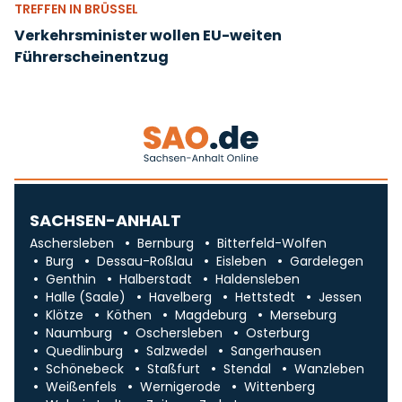
TREFFEN IN BRÜSSEL
Verkehrsminister wollen EU-weiten
Führerscheinentzug
SACHSEN-ANHALT
Aschersleben
Bernburg
Bitterfeld-Wolfen
Burg
Dessau-Roßlau
Eisleben
Gardelegen
Genthin
Halberstadt
Haldensleben
Halle (Saale)
Havelberg
Hettstedt
Jessen
Klötze
Köthen
Magdeburg
Merseburg
Naumburg
Oschersleben
Osterburg
Quedlinburg
Salzwedel
Sangerhausen
Schönebeck
Staßfurt
Stendal
Wanzleben
Weißenfels
Wernigerode
Wittenberg