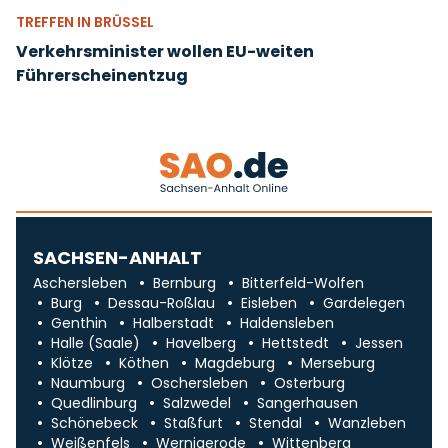
TREFFEN IN BRÜSSEL
Verkehrsminister wollen EU-weiten
Führerscheinentzug
SACHSEN-ANHALT
Aschersleben
Bernburg
Bitterfeld-Wolfen
Burg
Dessau-Roßlau
Eisleben
Gardelegen
Genthin
Halberstadt
Haldensleben
Halle (Saale)
Havelberg
Hettstedt
Jessen
Klötze
Köthen
Magdeburg
Merseburg
Naumburg
Oschersleben
Osterburg
Quedlinburg
Salzwedel
Sangerhausen
Schönebeck
Staßfurt
Stendal
Wanzleben
Weißenfels
Wernigerode
Wittenberg