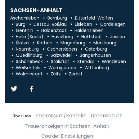
SACHSEN-ANHALT
Aschersleben
Bernburg
Bitterfeld-Wolfen
Burg
Dessau-Roßlau
Eisleben
Gardelegen
Genthin
Halberstadt
Haldensleben
Halle (Saale)
Havelberg
Hettstedt
Jessen
Klötze
Köthen
Magdeburg
Merseburg
Naumburg
Oschersleben
Osterburg
Quedlinburg
Salzwedel
Sangerhausen
Schönebeck
Staßfurt
Stendal
Wanzleben
Weißenfels
Wernigerode
Wittenberg
Wolmirstedt
Zeitz
Zerbst
Impressum/Kontakt
Datenschutz
Über uns
Traueranzeigen in Sachsen-Anhalt
Cookie-Einstellungen