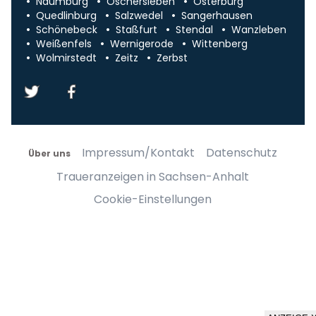
Naumburg
Oschersleben
Osterburg
Quedlinburg
Salzwedel
Sangerhausen
Schönebeck
Staßfurt
Stendal
Wanzleben
Weißenfels
Wernigerode
Wittenberg
Wolmirstedt
Zeitz
Zerbst
Impressum/Kontakt
Datenschutz
Über uns
Traueranzeigen in Sachsen-Anhalt
Cookie-Einstellungen