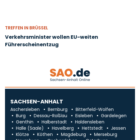
TREFFEN IN BRÜSSEL
Verkehrsminister wollen EU-weiten
Führerscheinentzug
SACHSEN-ANHALT
Aschersleben
Bernburg
Bitterfeld-Wolfen
Burg
Dessau-Roßlau
Eisleben
Gardelegen
Genthin
Halberstadt
Haldensleben
Halle (Saale)
Havelberg
Hettstedt
Jessen
Klötze
Köthen
Magdeburg
Merseburg