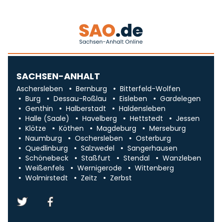
SACHSEN-ANHALT
Aschersleben
Bernburg
Bitterfeld-Wolfen
Burg
Dessau-Roßlau
Eisleben
Gardelegen
Genthin
Halberstadt
Haldensleben
Halle (Saale)
Havelberg
Hettstedt
Jessen
Klötze
Köthen
Magdeburg
Merseburg
Naumburg
Oschersleben
Osterburg
Quedlinburg
Salzwedel
Sangerhausen
Schönebeck
Staßfurt
Stendal
Wanzleben
Weißenfels
Wernigerode
Wittenberg
Wolmirstedt
Zeitz
Zerbst